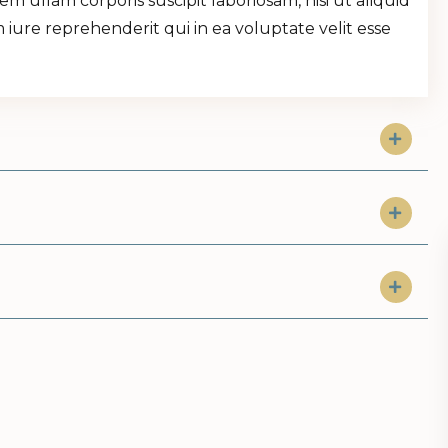
 ullam corporis suscipit laboriosam, nisi ut aliquid
re reprehenderit qui in ea voluptate velit esse